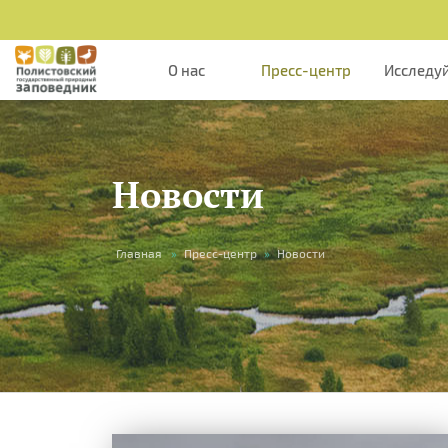
О нас
Пресс-центр
Исследу
Новости
Вы
Главная
»
Пресс-центр
»
Новости
здесь