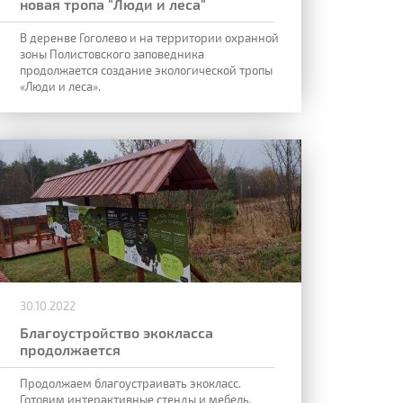
новая тропа "Люди и леса"
В деренве Гоголево и на территории охранной
зоны Полистовского заповедника
продолжается создание экологической тропы
«Люди и леса».
30.10.2022
Благоустройство экокласса
продолжается
Продолжаем благоустраивать экокласс.
Готовим интерактивные стенды и мебель,