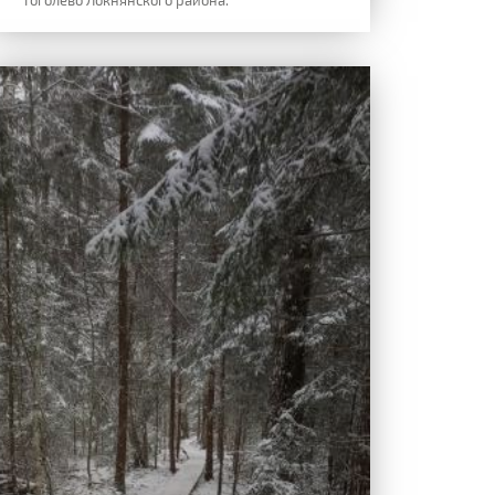
Гоголево Локнянского района.