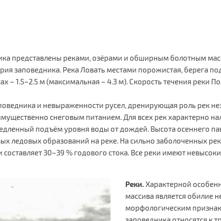
ка представлены реками, озёрами и обширным болотным масс
ия заповедника. Река Ловать местами порожистая, берега под
ах – 1.5–2.5 м (максимальная – 4.3 м). Скорость течения реки По
поведника и невыраженности русел, дренирующая роль рек не
имущественно снеговым питанием. Для всех рек характерно нал
едленный подъём уровня воды от дождей. Высота осеннего пав
х ледовых образований на реке. На сильно заболоченных рек
 составляет 30–39 % годового стока. Все реки имеют невысоки
Реки.
Характерной особенн
массива является обилие не
морфологическим признак
заповедника относятся к т