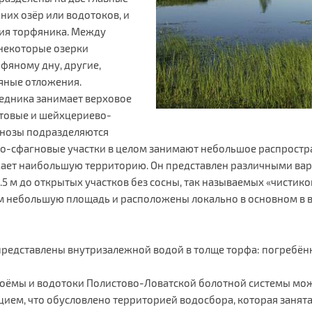
них озёр или водотоков, и
тия торфяника. Между
некоторые озерки
фяному дну, другие,
яные отложения.
едника занимает верховое
хтовые и шейхцериево-
енозы подразделяются
-сфагновые участки в целом занимают небольшое распростра
ает наибольшую территорию. Он представлен различными вар
.5 м до открытых участков без сосны, так называемых «чистик
м небольшую площадь и расположены локально в основном в в
представлены внутризалежной водой в толще торфа: погребён
доёмы и водотоки Полистово-Ловатской болотной системы мо
ьцием, что обусловлено территорией водосбора, которая заня