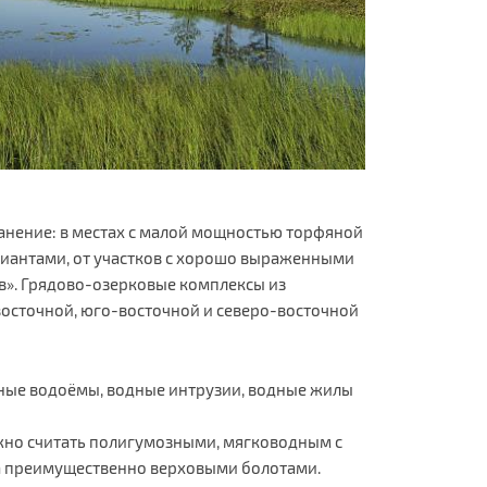
нение: в местах с малой мощностью торфяной
иантами, от участков с хорошо выраженными
ов». Грядово-озерковые комплексы из
осточной, юго-восточной и северо-восточной
ные водоёмы, водные интрузии, водные жилы
жно считать полигумозными, мягководным с
та преимущественно верховыми болотами.