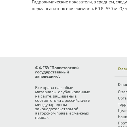
Гидрохимические показатели, в среднем, следу
перманганатная окисляемость 69.8–55.7 мгО/л
© ФГБУ "Полистовский
Глав
государственный
заповедник".
О на
Все права на любые
материалы, опубликованные
О за
на сайте, защищены в
Орга
соответствии с российским и
Терр
международным
законодательством об
Цели
авторском праве и смежных
Наш
правах.
Прот
корр