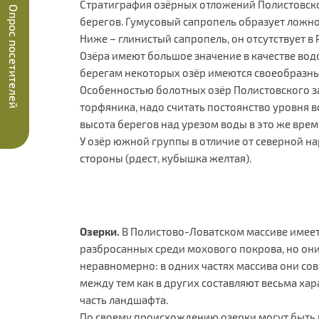
Стратиграфия озёрных отложений Полистовског
Опрос посетителей
берегов. Гумусовый сапропель образует ложное
Ниже – глинистый сапропель, он отсутствует в Р
Озёра имеют большое значение в качестве во
берегам некоторых озёр имеются своеобразные,
Особенностью болотных озёр Полистовского з
торфяника, надо считать постоянство уровня во
высота берегов над урезом воды в это же время
У озёр южной группы в отличие от северной н
стороны (рдест, кубышка желтая).
Озерки.
В Полистово-Ловатском массиве имеет
разбросанных среди мохового покрова, но он
неравномерно: в одних частях массива они со
между тем как в других составляют весьма ха
часть ландшафта.
По своему происхождению озерки могут быть 