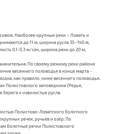
ивом. Наиболее крупные реки – Ловать и
нимаются до 11 м, ширина русла 35–140 м,
листь 0.1-0.3 м/сек, ширина реки до 20 м,
значительна. По своему режиму реки района
ичие весеннего половодья в конце марта -
одка, как правило, ниже весеннего половодья.
ах Полистовского заповедника (Редья,
е берега и извилистые русла.
остью Полистово-Ловатского болотного
крупных речек, ручьёв и озёр. По
ам болотные речки Полистовского
рём типам: