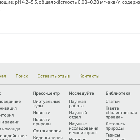
ющие: рН 4.2–5.5, общая жёсткость 0.08–0.28 мг-экв/л, содерж
.
ная
Поиск
Оставить отзыв
Контакты
с
Пресс-центр
Исследуйте
Библиотека
поведнике
Виртуальные
Научная
Статьи
туры
работа
низация
Газета
Новости
Научный
«Полистовская
итория
отдел
правда»
Новости
 и задачи
природы
Научные
Летопись
исследования
природы
а команда
Фотогалерея
и мониторинг
Тезисы
иводействие
Видеогалерея
История
докладов
упции