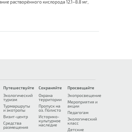
ание растворённого кислорода 12.1–8.8 мг,
Путешествуйте
Сохраняйте
Просвещайте
Экологический
Охрана
Экопросвещение
туризм
территории
Мероприятия и
Турмаршруты
Пропуск на
акции
и экотропы
оз. Полисто
Педагогам
Визит-центр
Историко-
Экологический
культурное
Средства
класс
наследие
размещения
Детские