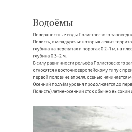
Водоёмы
Поверхностные воды Полистовского заповедни
Полисть, в междуречье которых лежит территор
глубина на перекатах и порогах 0.2–1 м, на плес
глубина 0.3–2 м.
В силу равнинности рельефа Полистовского за
относятся к восточноевропейскому типу с пре
первой половине апреля, осенью начинается м
Осенний подъём уровня продолжается до первы
Полисть) летне-осенний сток обычно высокий и