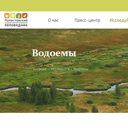
Перейти к основному содержанию
О нас
Пресс-центр
Исследу
Водоемы
Вы здесь
Главная
»
Исследуйте
»
Водоемы