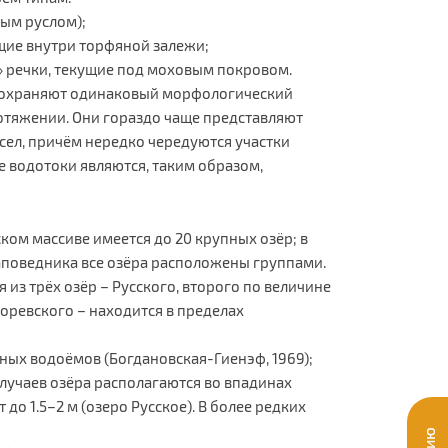
тым руслом);
щие внутри торфяной залежи;
» речки, текущие под моховым покровом.
 сохраняют одинаковый морфологический
ротяжении. Они гораздо чаще представляют
сел, причём нередко чередуются участки
е водотоки являются, таким образом,
ком массиве имеется до 20 крупных озёр; в
аповедника все озёра расположены группами.
 из трёх озёр – Русского, второго по величине
коревского – находится в пределах
ных водоёмов (Богдановская-Гиенэф, 1969);
лучаев озёра располагаются во впадинах
о 1.5–2 м (озеро Русское). В более редких