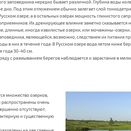
о заповедника нередко бывает различной. Глубина воды колебл
 дно. Под этим отложением обычно залегает слой тонкодетрито
усском озере, а в остальных озёрах мощность глинистого сапроп
доприемников. Их дренирующее влияние заметно сказывается 
 длинные, иногда извилистые озерки, или мочажины-озерки. Г
аповедника, являющейся, возможно, следствием их питания 
ды в них в течение года. В Русском озере вода летом ниже бер
 года 30-40 см.
аряду с размыванием берегов наблюдается и зарастание в мелк
ся множество озерков,
и распространены очень
вершенно отсутствуют,
рактерную и существенную
разделены на две главные