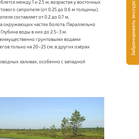
Забронировать экскурсию
ется между 1 и 2.5 м, возрастая у восточных
вого сапропеля (от 0.25 до 0.6 м толщины).
еля составляет от 0.2 до 0.7 м.
на окружающих частях болота. Параллельно
лубина воды в них до 2.5–3 м.
преимущественно грунтовыми водами
егов только на 20–25 см; в других озёрах
оводных заливах, особенно с западной