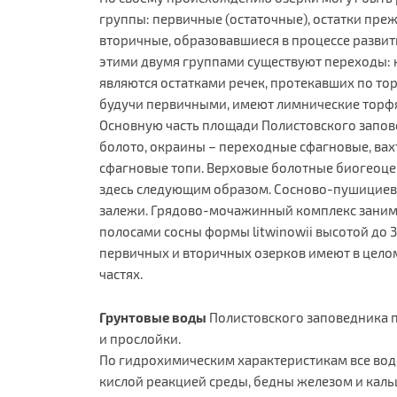
группы: первичные (остаточные), остатки преж
вторичные, образовавшиеся в процессе разви
этими двумя группами существуют переходы: 
являются остатками речек, протекавших по тор
будучи первичными, имеют лимнические торф
Основную часть площади Полистовского запов
болото, окраины – переходные сфагновые, ва
сфагновые топи. Верховые болотные биогеоц
здесь следующим образом. Сосново-пушициево
залежи. Грядово-мочажинный комплекс заним
полосами сосны формы litwinowii высотой до 3
первичных и вторичных озерков имеют в цело
частях.
Грунтовые воды
Полистовского заповедника 
и прослойки.
По гидрохимическим характеристикам все во
кислой реакцией среды, бедны железом и кал