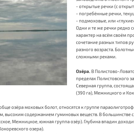
- открытые речки (с откры
- погребённые речки, теку
- подмоховые, или «глухие
Одни и те же речки редко
характер на всём своём п
сочетание разных типов ру
разного возраста. Болотны
сложными реками.
Озёра.
В Полистово-Ловатс
пределах Полистовского з
Северная группа, состоящая
(390 га), Межницкого и Ко
ообще озёра моховых болот, относятся к группе параолиготроф
м, высоким содержанием гуминовых веществ. В большинстве с
ое, Межницкое, южная группа озёр). Глубина впадин доходит д
Кокоревского озера).