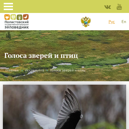
Рус
En
Голоса зверей и птиц
Вы
Главная
»
Исследуйте
»
Голоса зверей и птиц
здесь