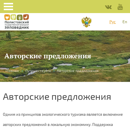
Рус
En
Авторские предложения
Вы
Главная
»
Путешествуйте
»
Авторские предложения
здесь
Авторские предложения
Одним из принципов экологического туризма является включение
авторских предложений в локальную экономику. Поддержка