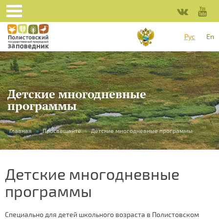
Рус
En
Детские многодневные
программы
Вы
Главная
»
Просвещайте
»
Детские многодневные программы
здесь
Детские многодневные
программы
Специально для детей школьного возраста в Полистовском