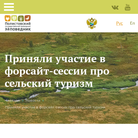
Перейти к основному содержанию
Рус
En
Приняли участие в
форсайт-сессии про
сельский туризм
Вы здесь
Главная
»
Новости
»
Приняли участие в форсайт-сессии про сельский туризм