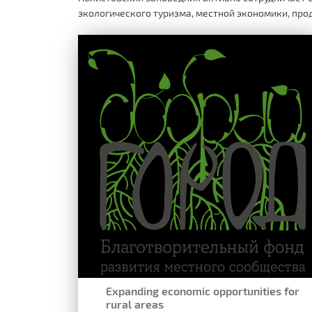
экологического туризма, местной экономики, пр
Expanding economic opportunities for
rural areas