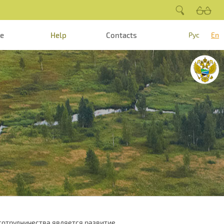
te
Help
Contacts
Рус
En
сотрудничества является развитие