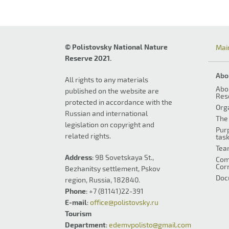
© Polistovsky National Nature
Mai
Reserve 2021.
Abo
All rights to any materials
Abo
published on the website are
Res
protected in accordance with the
Org
Russian and international
The 
legislation on copyright and
Pur
related rights.
tas
Tea
Address
: 9B Sovetskaya St.,
Com
Cor
Bezhanitsy settlement, Pskov
Doc
region, Russia, 182840.
Phone
: +7 (81141)22-391
E-mail
:
office@polistovsky.ru
Tourism
Department
:
edemvpolisto@gmail.com