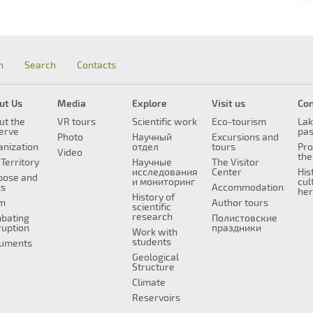
n
Search
Contacts
ut Us
Media
Explore
Visit us
Co
ut the
VR tours
Scientific work
Eco-tourism
Lak
erve
pa
Photo
Научный
Excursions and
anization
отдел
tours
Pro
Video
the
Territory
Научные
The Visitor
исследования
Center
His
pose and
и мониторинг
cul
ks
Accommodation
her
History of
m
Author tours
scientific
research
bating
Полистовские
ruption
праздники
Work with
students
uments
Geological
Structure
Climate
Reservoirs