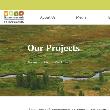
About Us
Media
Our Projects
You
Главная
»
Help
»
Our Projects
are
here
Полистовский заповедник активно сотрудничает 