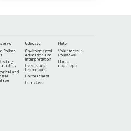
nserve
Educate
Help
e Polisto
Environmental
Volunteers in
ss
education and
Polistovie
interpretation
tecting
Наши
 territory
Events and
партнёры
Promotions
torical and
tural
For teachers
itage
Eco-class