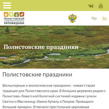
Рус
En
Полистовские праздники
You
Главная
»
Visit us
»
Полистовские праздники
are
Полистовские праздники
here
Фольклорные и экологические праздники - новая старая
традиция для Полистовского края. В больших деревнях рядом с
Полистово-Ловатской болотной системой издавна гуляли
Святки и Масленицу, Ивана Купалу и Покров. Проводили
большие ярмарки. Отмечали престольные церковные