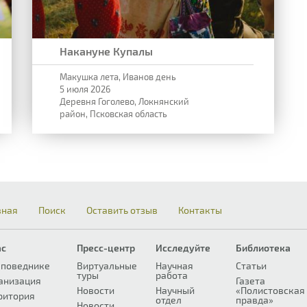
Накануне Купалы
Макушка лета, Иванов день
5 июля 2026
Деревня Гоголево, Локнянский
район, Псковская область
вная
Поиск
Оставить отзыв
Контакты
ас
Пресс-центр
Исследуйте
Библиотека
аповеднике
Виртуальные
Научная
Статьи
туры
работа
анизация
Газета
Новости
Научный
«Полистовская
ритория
отдел
правда»
Новости