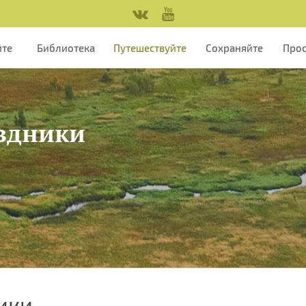
йте
Библиотека
Путешествуйте
Сохраняйте
Про
здники
ики