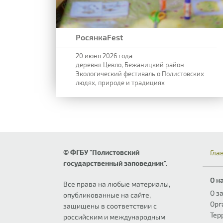
РосянкаFest
20 июня 2026 года
деревня Цевло, Бежаницкий район
Экологический фестиваль о Полистовских
людях, природе и традициях
© ФГБУ "Полистовский
Гла
государственный заповедник".
О н
Все права на любые материалы,
О з
опубликованные на сайте,
Орг
защищены в соответствии с
Тер
российским и международным