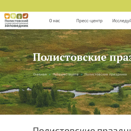
О нас
Пресс-центр
Исследу
Полистовские пра
Вы
Главная
»
Путешествуйте
»
Полистовские праздники
здесь
Полистовские праздн