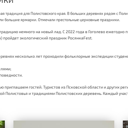
ая традиция для Полистовского края. В больших деревнях рядом с Поли
или большие ярмарки. Отмечали престольные церковные праздники.
адицию немного на новый лад. С 2022 года в Гоголево ежегодно пр
) пройдет экологический праздник РосянкаFest.
еревнях несколько лет проходили фольклорные экспедиции студен
елями;
поведности.
 приглашаем гостей. Туристов из Псковской области и других реги
й Полистовья и традициями Полистовских деревень. Каждый участ