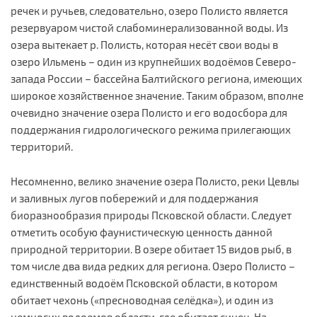
речек и ручьев, следовательно, озеро Полисто является
резервуаром чистой слабоминерализованной воды. Из
озера вытекает р. Полисть, которая несёт свои воды в
озеро Ильмень – один из крупнейших водоёмов Северо-
запада России – бассейна Балтийского региона, имеющих
широкое хозяйственное значение. Таким образом, вполне
очевидно значение озера Полисто и его водосбора для
поддержания гидрологического режима прилегающих
территорий.
Несомненно, велико значение озера Полисто, реки Цевлы
и заливных лугов побережий и для поддержания
биоразнообразия природы Псковской области. Следует
отметить особую фаунистическую ценность данной
природной территории. В озере обитает 15 видов рыб, в
том числе два вида редких для региона. Озеро Полисто –
единственный водоём Псковской области, в котором
обитает чехонь («пресноводная селёдка»), и один из
немногих водоемов области, где обитает синец. На