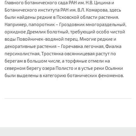
Главного ботанического сада РАН им. Н.В. Цицина и
Ботанического института РАН им. В.Л. Комарова, здесь
были найдены редкие в Псковской области растения.
Например, папоротник – Гроздовник многораздельный,
орхидное Дремлик болотный, требующий особо чистой
воды Повойничек-водяной перец. Многие редкие и
декоративные растения – Горечавка легочная, Фиалка
персиколистная, Тростянка овсянницевая растут по
берегам в большом числе, а торфяные отмели на
северном берегу озера Полисто и в устье реки Осьянки
были выделены в категорию ботанических феноменов.