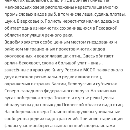
мелководьях озера расположены нерестилища многих
промысловых видов рыб, в том числе леща, судака, плотвы,
щуки. В верховье р. Полисть нерестится налим, здесь же
обитает одна из немногих сохранившихся в Псковской
области популяция речного рака.
Водоём является особо ценным местом гнездования и
районом миграционных пролетов многих видов
околоводных и водоплавающих птиц. Здесь обитают
орлан-белохвост, скопа и большой улит – виды,
занесённые в красную Книгу России и МСОП, также около
двух десятков регионально редких видов птиц,
охраняемых в странах Балтии, Белоруссии и субъектах
Северо-западного федерального округа. На заливных
лугах побережья озера Полисто и в устье реки Цевлы
обнаружены два новых для Псковской области вида птиц.
На побережьях озера Полисто обнаружены уникальные
сообщества редких видов растений. При инвентаризации
флоры участков берега, выполненной специалистами