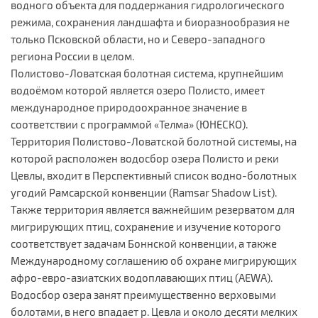
водного объекта для поддержания гидрологического
режима, сохранения ландшафта и биоразнообразия не
только Псковской области, но и Северо-западного
региона России в целом.
Полистово-Ловатская болотная система, крупнейшим
водоёмом которой является озеро Полисто, имеет
международное природоохранное значение в
соответствии с программой «Телма» (ЮНЕСКО).
Территория Полистово-Ловатской болотной системы, на
которой расположен водосбор озера Полисто и реки
Цевлы, входит в Перспективный список водно-болотных
угодий Рамсарской конвенции (Ramsar Shadow List).
Также территория является важнейшим резерватом для
мигрирующих птиц, сохранение и изучение которого
соответствует задачам Боннской конвенции, а также
Международному соглашению об охране мигрирующих
афро-евро-азиатских водоплавающих птиц (AEWA).
Водосбор озера занят преимущественно верховыми
болотами, в него впадает р. Цевла и около десяти мелких