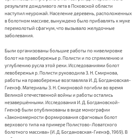
результате дождливого лета в Псковской области
наступил неурожай. Население деревень, расположенных
в болотном массиве, вынуждено было прибавлять к муке
перемолотый сфагнум, что вызывало желудочные
заболевания.
Были организованы большие работы по нивелировке
болот на правобережье р. Полисти и по спрямлению и
углублению русла этой реки. Исследованиями болот
левобережья р. Полисти руководила З. Н. Смирнова,
работы на правобережье возглавляла И. Д. Богдановская-
Гиенэф. Материалы З. Н. Смирновой погибли во время
Великой отечественной войны и работы остались
незавершёнными. Исследования И. Д. Богдановской-
Гиенэф были опубликованы в виде монографии
«Закономерности формирования сфагновых болот
верхового типа на примере Полистово-Ловатского
болотного массива» (И. Д. Богдановская-Гиенэф, 1969). В