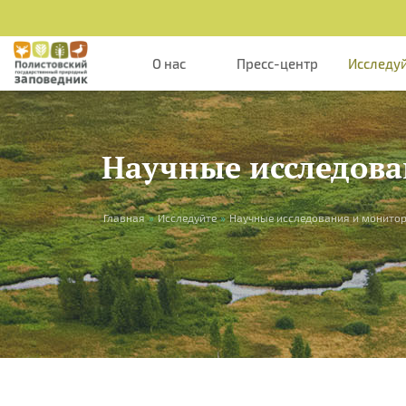
Перейти к основному содержанию
О нас
Пресс-центр
Исследу
Научные исследов
Вы здесь
Главная
»
Исследуйте
»
Научные исследования и монито