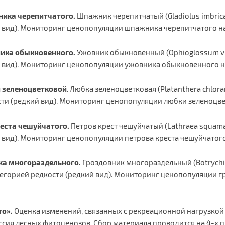
ика черепитчатого.
Шпажник черепитчатый (Gladiolus imbrica
ий вид). Мониторинг ценопопуляции шпажника черепитчатого нач
ика обыкновенного.
Ужовник обыкновенный (Ophioglossum vul
ий вид). Мониторинг ценопопуляции ужовника обыкновенного на
 зеленоцветковой
. Любка зеленоцветковая (Platanthera chloran
ости (редкий вид). Мониторинг ценопопуляции любки зеленоцвет
реста чешуйчатого.
Петров крест чешуйчатый (Lathraea squamar
й вид). Мониторинг ценопопуляции петрова креста чешуйчатого 
ка многораздельного.
Гроздовник многораздельный (Botrychium 
категорией редкости (редкий вид). Мониторинг ценопопуляции 
то».
Оценка изменений, связанных с рекреационной нагрузкой (
ссия лесных фитоценозов. Сбор материала проводится на 4-х 