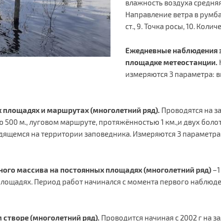
влажность воздуха средняя, 
Направление ветра в румба
ст., 9. Точка росы, 10. Коли
Ежедневные наблюдения з
площадке метеостанции.
измеряются 3 параметра: в
 площадях и маршрутах (многолетний ряд).
Проводятся на за
500 м., луговом маршруте, протяжённостью 1 км.,и двух бол
щемся на территории заповедника. Измеряются 3 параметра: 
ного массива на постоянных площадях (многолетний ряд)
–1
ощадях. Период работ начинался с момента первого наблюде
 створе (многолетний ряд).
Проводится начиная с 2002 г на 