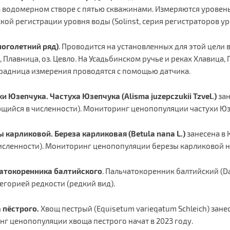
 водомерном створе с пятью скважинами. Измеряются уровень 
й регистрации уровня воды (Solinst, серия регистраторов уров
ноголетний ряд)
. Проводится на установленных для этой цели 
, Плавница, оз. Цевло. На Усадьбинском ручье и реках Хлавица
традница измерения проводятся с помощью датчика.
 Юзепчука. Частуха Юзепчука (Alisma juzepczukii Tzvel.)
зан
ающийся в численности). Мониторинг ценопопуляции частухи Юзе
карликовой. Береза карликовая (Betula nana L.)
занесена в 
исленности). Мониторинг ценопопуляции березы карликовой на
атокоренника балтийского
. Пальчатокоренник балтийский (Dact
тегорией редкости (редкий вид).
 пёстрого.
Хвощ пестрый (Equisetum varieqatum Schleich) занес
нг ценопопуляции хвоща пестрого начат в 2023 году.