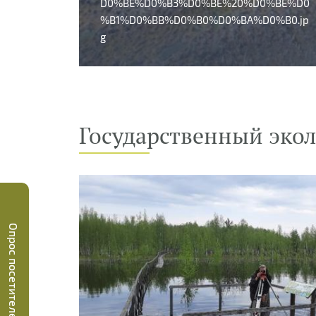
D0%BE%D0%B3%D0%BE%20%D0%BE%D0
%B1%D0%BB%D0%B0%D0%BA%D0%B0.jp
g
Государственный эко
Опрос посетителей