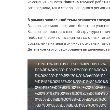
изменения климата.
Новизна
текущей работы 
заповедника, так и северо-западного региона 
https://polistovsky.ru/sites/default/files
/page-
В рамках заявленной темы решаются следую
gallery/%D0%A0%D0%B5%D0%B7%D1%8
Выявление эталонных типов болотных участков
3%D0%BB%D1%8C%D1%82%D0%B0%D1%
Выявление пространственной структуры типи
82%20%D0%BE%D0%B1%D1%80%D0%B0
Геоботанические описания на эталонных типах
%D0%B1%D0%BE%D1%82%D0%BA%D0%
Составление каталога снимков основных типов
B8%20%D1%81%D1%8A%D0%B5%D0%BC
Детальное картографирование выделенных эт
%D0%BA%D0%B8%20%D1%81%20%D0%9
1%D0%9F%D0%9B%D0%90%2C%20%D0
%B2%D1%8B%D1%80%D0%B0%D0%B2%
D0%BD%D0%B8%D0%B2%D0%B0%D0%B
D%D0%B8%D0%B5%20%D1%84%D0%BE
%D1%82%D0%BE%D0%B3%D1%80%D0%B
0%D1%84%D0%B8%D0%B9%20%D0%B8
%20%D1%81%D0%BE%D0%B7%D0%B4%D
0%B0%D0%BD%D0%B8%D0%B5%20%D0
%BF%D0%BB%D0%BE%D1%82%D0%BD%