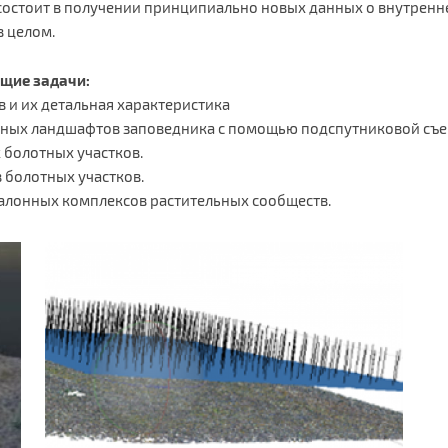
состоит в получении принципиально новых данных о внутренн
в целом.
щие задачи:
 и их детальная характеристика
чных ландшафтов заповедника с помощью подспутниковой съе
 болотных участков.
 болотных участков.
алонных комплексов растительных сообществ.