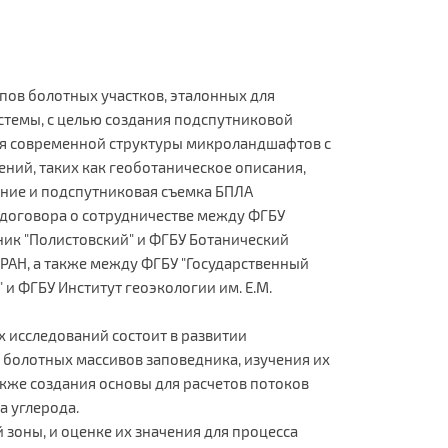
пов болотных участков, эталонных для
стемы, с целью создания подспутниковой
я современной структуры микроландшафтов с
ий, таких как геоботаническое описания,
ние и подспутниковая съемка БПЛА
 договора о сотрудничестве между ФГБУ
ник "Полистовский" и ФГБУ Ботанический
а РАН, а также между ФГБУ "Государственный
 и ФГБУ Институт геоэкологии им. Е.М.
 исследований состоит в развитии
 болотных массивов заповедника, изучения их
акже создания основы для расчетов потоков
а углерода.
зоны, и оценке их значения для процесса