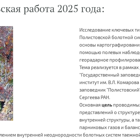
кая работа 2025 года:
Исследование ключевых ти
Полистовской болотной си
основы картографировани
помощью полевых наблюден
георадарное профилирова
Тема реализуется в рамках
"Государственный заповед
институт им. В.Л. Комаров
заповедник "Полистовский"
Сергеева РАН.
Основная
цель
проводимых
представлений о структуре
внутренней структуры, а т
парниковых газов и баланс
влением внутренней неоднородности болотных систем таежной 