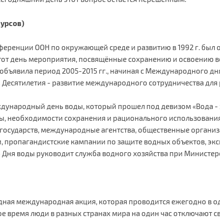
сурсов)
еренции ООН по окружающей среде и развитию в 1992 г. был
от день мероприятия, посвящённые сохранению и освоению вод
объявила период 2005-2015 гг., начиная с Международного дн
ь Десятилетия - развитие международного сотрудничества для
ждународный день воды, который прошел под девизом «Вода - э
ы, необходимости сохранения и рационального использовани
государств, международные агентства, общественные организ
ии, пропагандистские кампании по защите водных объектов, эк
ю Дня воды руководит служба водного хозяйства при Министер
одная международная акция, которая проводится ежегодно в од
нное время люди в разных странах мира на один час отключают 