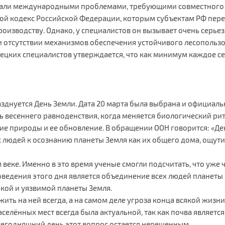
стали международными проблемами, требующими совместного
есной кодекс Российской Федерации, которым субъектам РФ п
роизводству. Однако, у специалистов он вызывает очень серь
 отсутствии механизмов обеспечения устойчивого лесопользо
ких специалистов утверждается, что как минимум каждое сед
азднуется День Земли. Дата 20 марта была выбрана и официаль
ь весеннего равноденствия, когда меняется биологический рит
ие природы и ее обновление. В обращении ООН говорится: «Ден
х людей к осознанию планеты Земля как их общего дома, ощут
веке. Именно в это время ученые смогли подсчитать, что уже 
оведения этого дня является объединение всех людей планеты
кой и уязвимой планеты Земля.
 жить на ней всегда, а на самом деле угроза конца всякой жизни
селённых мест всегда была актуальной, так как почва являет
 сегодняшний день этот вопрос остается нерешенным.