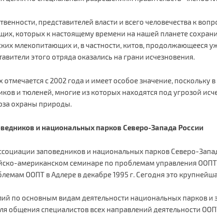
твенности, представителей власти и всего человечества к воп
их, которых к настоящему времени на нашей планете сохрани
их млекопитающих и, в частности, китов, продолжающееся уж
тавители этого отряда оказались на грани исчезновения.
отмечается с 2002 года и имеет особое значение, поскольку 
иков и тюленей, многие из которых находятся под угрозой исч
юза охраны природы.
оведников и национальных парков Северо-Запада России
 Ассоциации заповедников и национальных парков Северо-Запад
ссийско-американском семинаре по проблемам управления ООП
блемам ООПТ в Адлере в декабре 1995 г. Сегодня это крупней
лий по основным видам деятельности национальных парков и 
ля общения специалистов всех направлений деятельности ООП