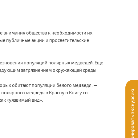
е внимания общества к необходимости их
ые публичные акции и просветительские
чезновения популяций полярных медведей. Еще
следующим загрязнением окружающей среды.
торых обитают популяции белого медведя, —
Забронировать экскурсию
и полярного медведя в Красную Книгу со
как «уязвимый вид».