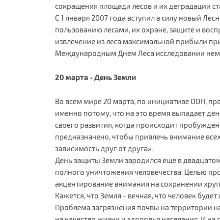
сокращения площади лесов и их деградации 
С 1 января 2007 года вступил в силу новый Л
пользованию лесами, их охране, защите и восп
извлечение из леса максимальной прибыли при
Международным Днем Леса исследовании немец
20 марта - День Земли
Во всем мире 20 марта, по инициативе ООН, пр
именно потому, что на это время выпадает ден
своего развития, когда происходит пробужден
предназначено, чтобы привлечь внимание все
зависимость друг от друга».
День защиты Земли зародился ещё в двадцатом 
полного уничтожения человечества. Целью пр
акцентирование внимания на сохранении хруп
Кажется, что Земля - вечная, что человек будет
Проблема загрязнения почвы на территории на
на качество жизни и здоровья населения. И на