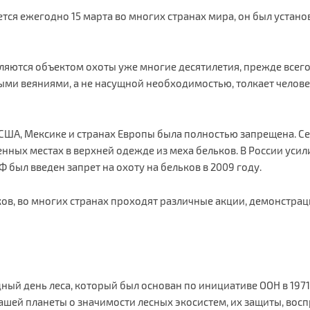
ся ежегодно 15 марта во многих странах мира, он был уста
ляются объектом охоты уже многие десятилетия, прежде всего,
ыми веяниями, а не насущной необходимостью, толкает челове
 США, Мексике и странах Европы была полностью запрещена. Се
енных местах в верхней одежде из меха бельков. В России ус
был введен запрет на охоту на бельков в 2009 году.
ов, во многих странах проходят различные акции, демонстрац
ный день леса, который был основан по инициативе ООН в 197
шей планеты о значимости лесных экосистем, их защиты, восп