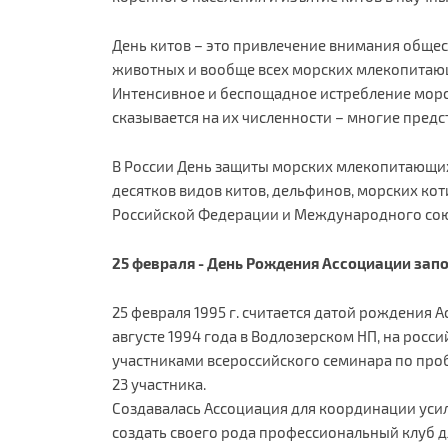
День китов – это привлечение внимания общес
животных и вообще всех морских млекопитающ
Интенсивное и беспощадное истребление морск
сказывается на их численности – многие предс
В России День защиты морских млекопитающих 
десятков видов китов, дельфинов, морских кот
Российской Федерации и Международного со
25 февраля - День Рождения Ассоциации зап
25 февраля 1995 г. считается датой рождения
августе 1994 года в Водлозерском НП, на ро
участниками всероссийского семинара по про
23 участника.
Создавалась Ассоциация для координации уси
создать своего рода профессиональный клуб д