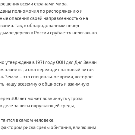
 решения всеми странами мира.
ереданы полномочия по распоряжению и
езные опасения своей направленностью на
вания. Так, в обнародованным перед
ьмое дерево в России срубается нелегально.
но утверждена в 1971 году ООН для Дня Земли
м планеты, и она переходит на новый виток
ь Земли – это специальное время, которое
ить нашу всеземную общность и взаимную
через 300 лет может возникнуть угроза
 в деле защиты окружающей среды,
 таится в самом человеке.
ся фактором риска среды обитания, влияющим