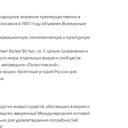
дународное значение преимущественно в
одписания в 1997 году объявлен Всемирным
екреационную, экономическую и культурную
ет более 90 тыс. га. С целью сохранения и
ого мира, отдельных видов и сообществ
н заповедник «Полистовский».
х водно-болотный угодий России для
дья.
 других живых существ, обитающих в морях и
промысел, введенный Международной китовой
льно для удовлетворения потребностей
WC.