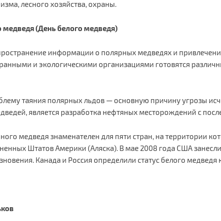
зма, лесного хозяйства, охраны.
 медведя (День белого медведя)
пространение информации о полярных медведях и привлечени
хранными и экологическими организациями готовятся различн
блему таяния полярных льдов — основную причину угрозы ис
дведей, является разработка нефтяных месторождений с по
ого медведя знаменателен для пяти стран, на территории ко
ненных Штатов Америки (Аляска). В мае 2008 года США занесл
зновения. Канада и Россия определили статус белого медведя 
ьков