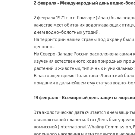
2 февраля - Международный день водно-бол
2 февраля 1971 г. в г. Рамсаре (Иран) была 
качестве мест обитания водоплавающих птиц»,
днем водно-болотных угодий.
На территории нашей страны под охрану были
ценность.
На Северо-Западе России расположена самая кр
изучения естественного хода природных проце
растений и животных, типичных и уникальных э
В настоящее время Полистово-Ловатский боло
придания в дальнейшем ему статуса водно-бо
19 февраля - Всемирный день защиты морски
Эта экологическая дата считается днем защиты
океанах нашей планеты. Этот День был учрежд
комиссией (International Whaling Commission
коренного населения и изъятие китов в научн