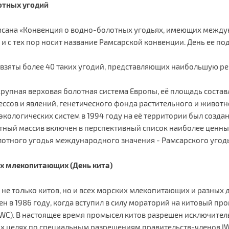
отных угодий
подписана «Конвенция о водно-болотных угодьях, имеющих меж
 и с тех пор носит название Рамсарской конвенции. День ее п
 взяты более 40 таких угодий, представляющих наибольшую р
упная верховая болотная система Европы, её площадь составля
ссов и явлений, генетического фонда растительного и животн
кологических систем в 1994 году на её территории был созда
тный массив включен в перспективный список наиболее ценны
лотного угодья международного значения - Рамсарского уго
х млекопитающих (День кита)
 не только китов, но и всех морских млекопитающих и разных
ен в 1986 году, когда вступил в силу мораторий на китовый 
, IWC). В настоящее время промысел китов разрешен исключите
ых целях по специальным разрешениям правительств-членов I