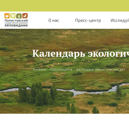
Перейти к основному содержанию
О нас
Пресс-центр
Исследу
Календарь экологи
Вы здесь
Главная
»
Просвещайте
»
Календарь экологических дат