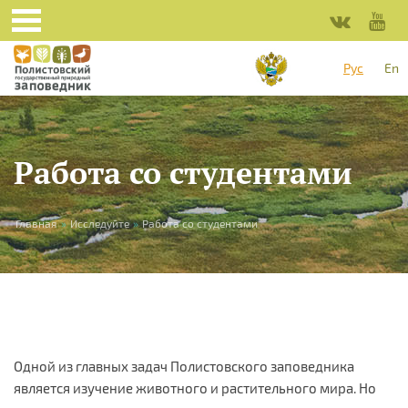
Перейти к основному содержанию
Рус
En
Работа со студентами
Вы здесь
Главная
»
Исследуйте
»
Работа со студентами
Одной из главных задач Полистовского заповедника
является изучение животного и растительного мира. Но