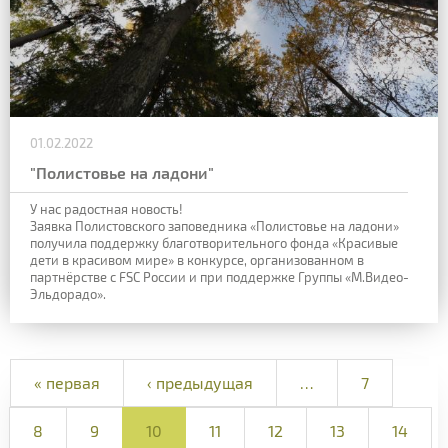
01.02.2022
"Полистовье на ладони"
У нас радостная новость!
Заявка Полистовского заповедника «Полистовье на ладони»
получила поддержку благотворительного фонда «Красивые
дети в красивом мире» в конкурсе, организованном в
партнёрстве с FSC России и при поддержке Группы «М.Видео-
Эльдорадо».
« первая
‹ предыдущая
…
7
8
9
10
11
12
13
14