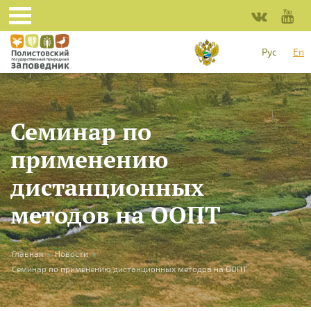
Skip to main content
Рус
En
Семинар по
применению
дистанционных
методов на ООПТ
You are here
Главная
»
Новости
»
Семинар по применению дистанционных методов на ООПТ