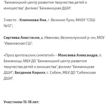
"Бежаницкий центр развития творчества детей и
юношества", филиал "Бежаницкая ДШИ".
3 место -
Клепикова Яна
, г. Великие Луки, МАОУ "СОШ
№12";
Сергеева Анастасия
, д. Иваново, Великолукский р-он, МОУ
"Ивановская СШ".
«Приз зрительских симпатий» -
Моисеева Александра
, п.
Бежаницы, МБУ ДО "Бежаницкий центр развития
творчества детей и юношества", филиал "Бежаницкая
ДШИ";
Богданов Кирилл
, г. Себеж, МБУ ДО "Себежская
ДШИ".
Участники 15-18 лет: