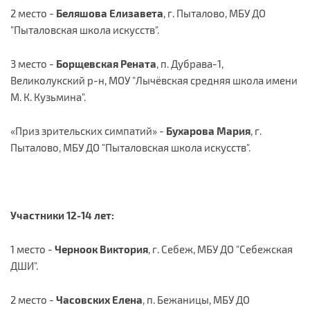
2 место -
Беляшова Елизавета
, г. Пыталово, МБУ ДО
"Пыталовская школа искусств".
3 место -
Борщевская Рената
, п. Дубрава-1,
Великолукский р-н, МОУ "Лычёвская средняя школа имени
М. К. Кузьмина".
«Приз зрительских симпатий» -
Бухарова Мария
, г.
Пыталово, МБУ ДО "Пыталовская школа искусств".
Участники 12-14 лет:
1 место -
Черноок Виктория
, г. Себеж, МБУ ДО "Себежская
ДШИ".
2 место -
Часовских Елена
, п. Бежаницы, МБУ ДО