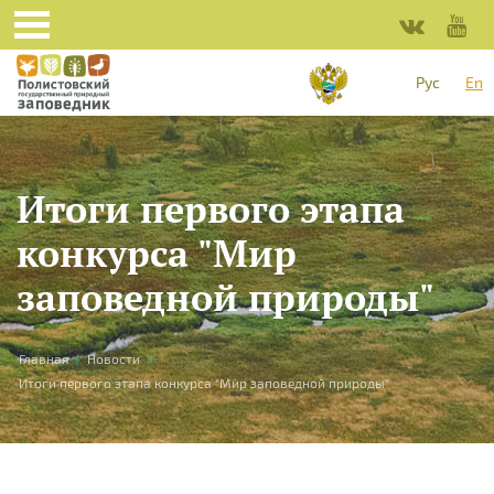
Skip to main content
Рус
En
Итоги первого этапа
конкурса "Мир
заповедной природы"
You are here
Главная
»
Новости
»
Итоги первого этапа конкурса "Мир заповедной природы"