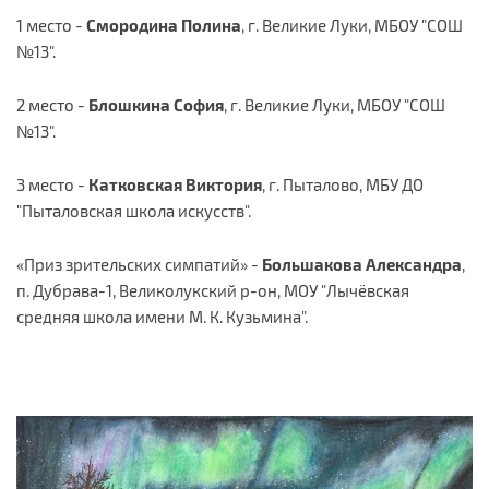
1 место -
Смородина Полина
, г. Великие Луки, МБОУ "СОШ
№13".
2 место -
Блошкина София
, г. Великие Луки, МБОУ "СОШ
№13".
3 место -
Катковская Виктория
, г. Пыталово, МБУ ДО
"Пыталовская школа искусств".
«Приз зрительских симпатий» -
Большакова Александра
,
п. Дубрава-1, Великолукский р-он, МОУ "Лычёвская
средняя школа имени М. К. Кузьмина".