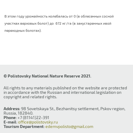
В этом году урожайность колебалась от 0 (в облесенных сосной
участках верховых болот) до 672 кг/га (в закустаренных ивой
переходных болотах).
© Polistovsky National Nature Reserve 2021.
All rights to any materials published on the website are protected
in accordance with the Russian and international legislation on
copyright and related rights.
Address
: 9B Sovetskaya St., Bezhanitsy settlement, Pskov region,
Russia, 182840.
Phone
: +7 (81141)22-391
E-mail
:
office@polistovsky.ru
Tourism Department
:
edemvpolisto@gmail.com