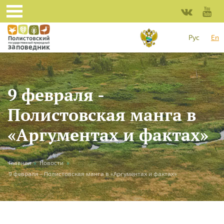
Skip to main content
Рус
En
9 февраля -
Полистовская манга в
«Аргументах и фактах»
You are here
Главная
»
Новости
»
9 февраля - Полистовская манга в «Аргументах и фактах»