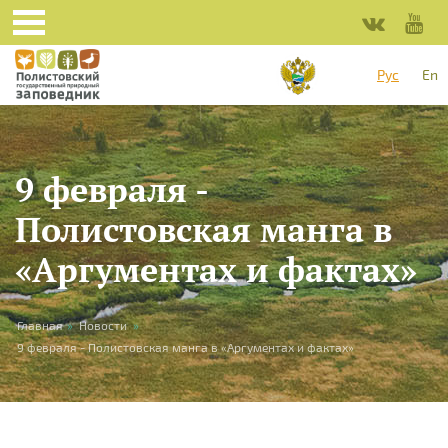
Перейти к основному содержанию
Рус
En
9 февраля -
Полистовская манга в
«Аргументах и фактах»
Вы здесь
Главная
»
Новости
»
9 февраля - Полистовская манга в «Аргументах и фактах»