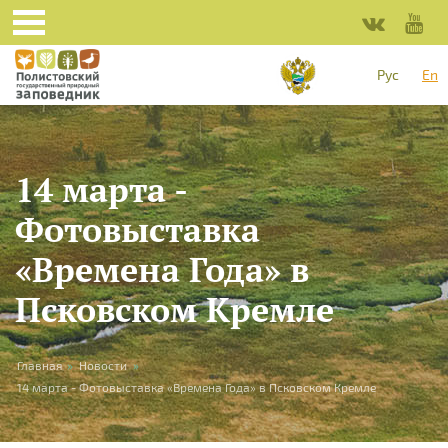
Skip to main content
Рус
En
14 марта -
Фотовыставка
«Времена Года» в
Псковском Кремле
You are here
Главная
»
Новости
»
14 марта - Фотовыставка «Времена Года» в Псковском Кремле