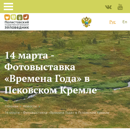
Перейти к основному содержанию
Рус
En
14 марта -
Фотовыставка
«Времена Года» в
Псковском Кремле
Вы здесь
Главная
»
Новости
»
14 марта - Фотовыставка «Времена Года» в Псковском Кремле