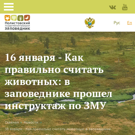
Skip to main content
Рус
En
16 января - Как
правильно считать
животных: в
заповеднике прошел
инструктаж по ЗМУ
You are here
Главная
»
Новости
»
16 января - Как правильно считать животных: в заповеднике