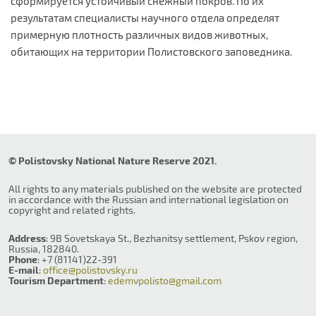
сформируется устойчивый снежный покров. По их
результатам специалисты научного отдела определят
примерную плотность различных видов животных,
обитающих на территории Полистовского заповедника.
© Polistovsky National Nature Reserve 2021.
All rights to any materials published on the website are protected
in accordance with the Russian and international legislation on
copyright and related rights.
Address
: 9B Sovetskaya St., Bezhanitsy settlement, Pskov region,
Russia, 182840.
Phone
: +7 (81141)22-391
E-mail
:
office@polistovsky.ru
Tourism Department
:
edemvpolisto@gmail.com