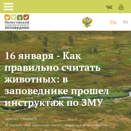
Перейти к основному содержанию
Рус
En
16 января - Как
правильно считать
животных: в
заповеднике прошел
инструктаж по ЗМУ
Вы здесь
Главная
»
Новости
»
16 января - Как правильно считать животных: в заповеднике