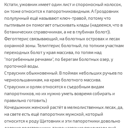
Кстати, ужовник имеет один лист и спороносный колосок,
он тоже относится к папоротниковидным. А Гроздовник
полулунный ещё называют ключ-травой, потому что
пытливым он помогает отыскивать клады (надеемся, что в
ботанических справочниках, а не в глубинах болот)).
Фегоптерис связывающий, на болотных островах и лесах
охранной зоны. Телиптерис болотный, по топким участкам
переходных болот у края массива, по топям над
"погребенным речками", по берегам болотных озер, у
проточной воды.
Страусник обыкновенный. В поймах небольших ручьев по
черноольшаникам, на краю болотного массива.
Страусник и орляк относятся к съедобным видам
папоротников, но их нужно уметь вовремя собирать и
правильно готовить)
Кочедыжник женский растёт в мелколиственных лесах, да,
на свете есть ещё папоротник мужской, который
относится к роду Щитовник и эти папоротники довольно
далекие родственники, такое название придумали ещё