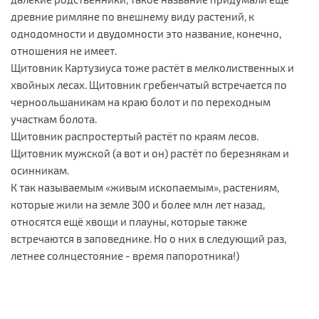
древние римляне по внешнему виду растений, к
однодомности и двудомности это название, конечно,
отношения не имеет.
Щитовник Картузиуса тоже растёт в мелколиственных и
хвойных лесах. Щитовник гребенчатый встречается по
черноольшаникам на краю болот и по переходным
участкам болота.
Щитовник распростертый растёт по краям лесов.
Щитовник мужской (а вот и он) растёт по березнякам и
осинникам.
К так называемым «живым ископаемым», растениям,
которые жили на земле 300 и более млн лет назад,
относятся ещё хвощи и плауны, которые также
встречаются в заповеднике. Но о них в следующий раз,
летнее солнцестояние - время папоротника!)