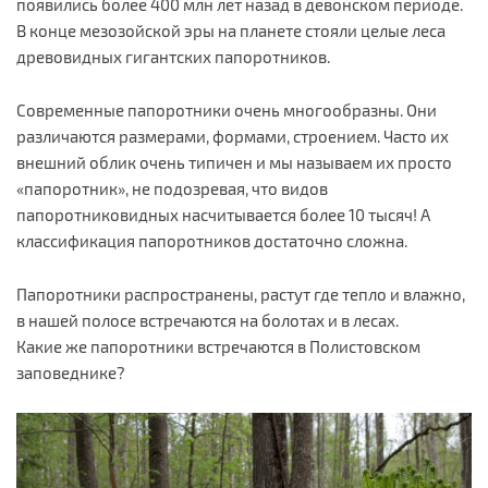
появились более 400 млн лет назад в девонском периоде.
В конце мезозойской эры на планете стояли целые леса
древовидных гигантских папоротников.
Современные папоротники очень многообразны. Они
различаются размерами, формами, строением. Часто их
внешний облик очень типичен и мы называем их просто
«папоротник», не подозревая, что видов
папоротниковидных насчитывается более 10 тысяч! А
классификация папоротников достаточно сложна.
Папоротники распространены, растут где тепло и влажно,
в нашей полосе встречаются на болотах и в лесах.
Какие же папоротники встречаются в Полистовском
заповеднике?