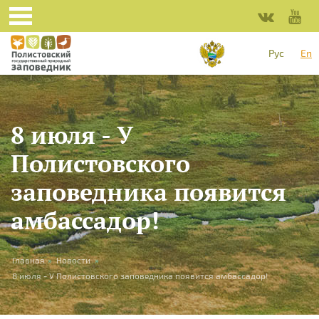
Skip to main content
Рус
En
8 июля - У
Полистовского
заповедника появится
амбассадор!
You are here
Главная
»
Новости
»
8 июля - У Полистовского заповедника появится амбассадор!