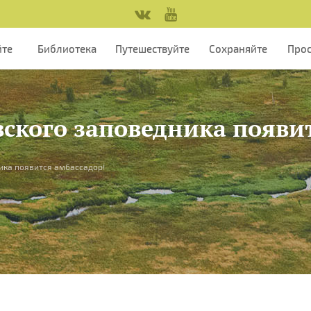
йте
Библиотека
Путешествуйте
Сохраняйте
Про
вского заповедника появи
ика появится амбассадор!