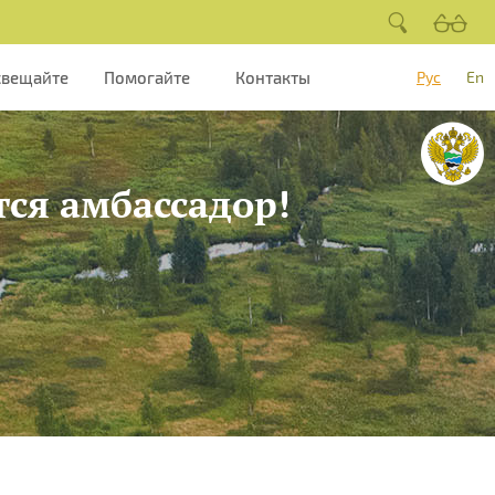
свещайте
Помогайте
Контакты
Рус
En
тся амбассадор!