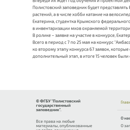
Впереди их ждёт год обучения и проектной дея
Полистовский заповедник будет представлять 
растений, а в числе хобби катание на велосипе
Екатерина, студентка Крымского федерального
в инвентаризации мхов охраняемой территори
В ролике – заявке на участие в конкурсе, Ека
Всего в период с 7 по 25 мая на конкурс "Ам
ко второму этапу конкурса 67 заявок, которы
дополнительный этап, в итоге 15 человек бы
© ФГБУ "Полистовский
Глав
государственный
заповедник".
О на
Все права на любые
материалы, опубликованные
О за
на сайте, защищены в