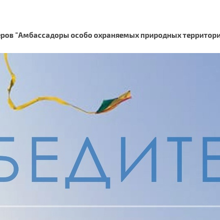
еров "Амбассадоры особо охраняемых природных территори