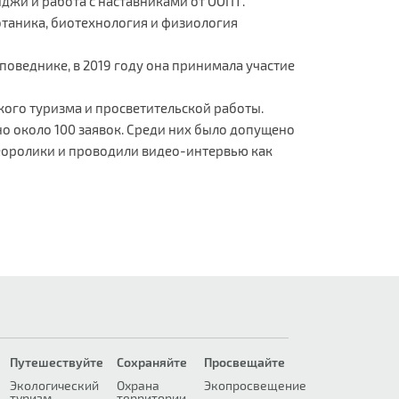
нджи и работа с наставниками от ООПТ.
отаника, биотехнология и физиология
поведнике, в 2019 году она принимала участие
кого туризма и просветительской работы.
но около 100 заявок. Среди них было допущено
деоролики и проводили видео-интервью как
Путешествуйте
Сохраняйте
Просвещайте
Экологический
Охрана
Экопросвещение
туризм
территории