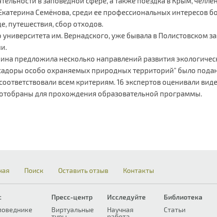
тельности в заповедной сфере, а также поездка в Крым, челле
Екатерина Семёнова, среди ее профессиональных интересов б
де, путешествия, сбор отходов.
 университета им. Вернадского, уже бывала в Полистовском за
и.
терина предложила несколько направлений развития экологичес
бассадоры особо охраняемых природных территорий" было пода
е соответствовали всем критериям. 16 экспертов оценивали ви
ли отобраны для прохождения образовательной программы.
ная
Поиск
Оставить отзыв
Контакты
с
Пресс-центр
Исследуйте
Библиотека
поведнике
Виртуальные
Научная
Статьи
туры
работа