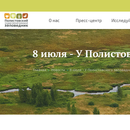
Перейти к основному содержанию
О нас
Пресс-центр
Исследу
8 июля - У Полисто
Вы здесь
Главная
»
Новости
»
8 июля - У Полистовского заповедн