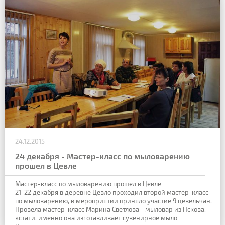
24.12.2015
24 декабря - Мастер-класс по мыловарению
прошел в Цевлe
Мастер-класс по мыловарению прошел в Цевлe
21-22 декабря в деревне Цевло проходил второй мастер-класс
по мыловарению, в мероприятии приняло участие 9 цевельчан.
Провела мастер-класс Марина Светлова - мыловар из Пскова,
кстати, именно она изготавливает сувенирное мыло