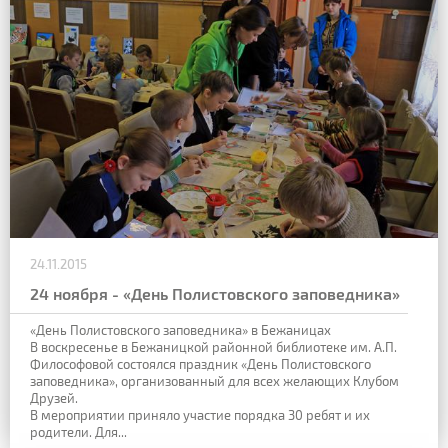
24.11.2015
24 ноября - «День Полистовского заповедника»
«День Полистовского заповедника» в Бежаницах
В воскресенье в Бежаницкой районной библиотеке им. А.П.
Философовой состоялся праздник «День Полистовского
заповедника», организованный для всех желающих Клубом
Друзей.
В мероприятии приняло участие порядка 30 ребят и их
родители. Для...