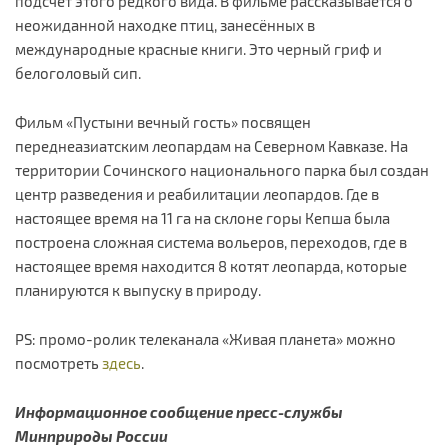
подсчёт этого редкого вида. В фильме рассказывается о
неожиданной находке птиц, занесённых в
международные красные книги. Это черный гриф и
белоголовый сип.
Фильм «Пустыни вечный гость» посвящен
переднеазиатским леопардам на Северном Кавказе. На
территории Сочинского национального парка был создан
центр разведения и реабилитации леопардов. Где в
настоящее время на 11 га на склоне горы Кепша была
построена сложная система вольеров, переходов, где в
настоящее время находится 8 котят леопарда, которые
планируются к выпуску в природу.
PS: промо-ролик телеканала «Живая планета» можно
посмотреть
здесь
.
Информационное сообщение пресс-службы
Минприроды России