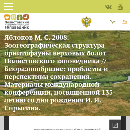
Skip to main content
Рус
En
Яблоков М. С. 2008.
Зоогеографическая структура
орнитофауны верховых болот
Полистовского заповедника //
Биоразнообразие: проблемы и
перспективы сохранения.
Материалы международной
конференции, посвященной 135-
летию со дня рождения И. И.
Спрыгина.