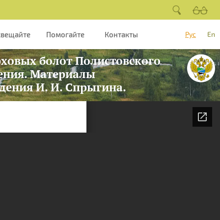
свещайте
Помогайте
Контакты
Рус
En
рховых болот Полистовского
нения. Материалы
ения И. И. Спрыгина.