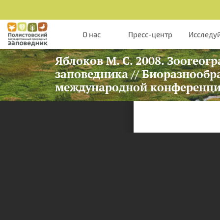
Перейти к основному содержанию
О нас
Пресс-центр
Исследу
Яблоков М. С. 2008. Зоогео
заповедника // Биоразнообр
международной конференции