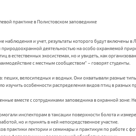
левой практике в Полистовском заповеднике
е наблюдения и учет, результаты которого будут включены в
кой природоохранной деятельностью на особо охраняемой при
птиц в естественных экосистемах, но и увидеть, как организов
заимодействие с местным сообществом” – говорят студенты.
: пеших, велосипедных и водных. Они охватывали разные тип
олило изучить особенности распределения видов птиц в разных 
нные вместе с сотрудниками заповедника в охранной зоне: Н
омогали инспекторам в таксации поверхности болота и измер
аботой, но и принять в ней непосредственное участие.
ов практики лектории и семинары и практикум по работе с ф