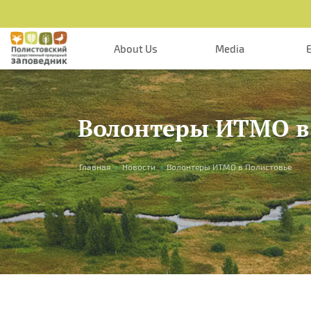
Skip to main content
About Us
Media
Волонтеры ИТМО в
You are here
Главная
»
Новости
»
Волонтеры ИТМО в Полистовье