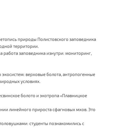
 Летопись природы Полистовского заповедника
родной территории.
ана работа заповедника изнутри: мониторинг,
ы экосистем: верховые болота, антропогенные
природных условиях.
есвинское болото и экотропа «Плавницкое
ении линейного прироста сфагновых мхов. Это
отоловушками: студенты познакомились с