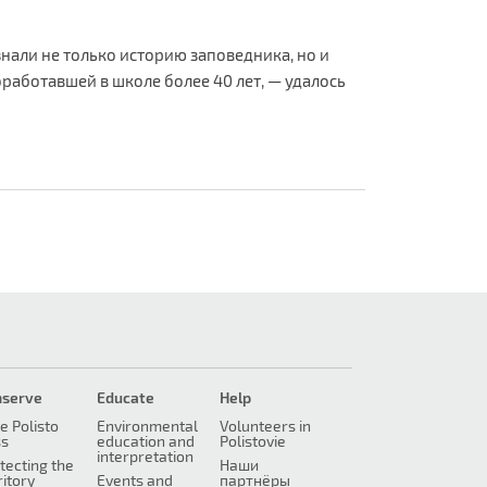
нали не только историю заповедника, но и
работавшей в школе более 40 лет, — удалось
nserve
Educate
Help
e Polisto
Environmental
Volunteers in
ss
education and
Polistovie
interpretation
tecting the
Наши
ritory
Events and
партнёры