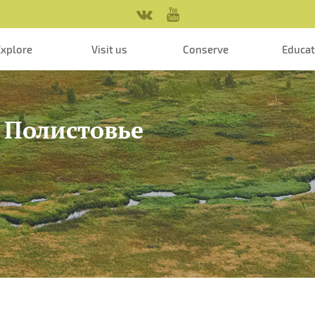
Explore
Visit us
Conserve
Educa
 Полистовье