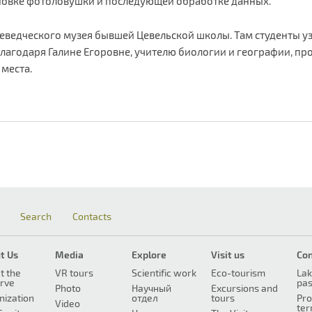
ановке фотоловушки и последующей обработке данных.
ведческого музея бывшей Цевельской школы. Там студенты уз
лагодаря Галине Егоровне, учителю биологии и географии, про
 места.
Search
Contacts
t Us
Media
Explore
Visit us
Co
t the
VR tours
Scientific work
Eco-tourism
Lak
rve
pa
Photo
Научный
Excursions and
nization
отдел
tours
Pro
Video
ter