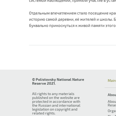
системой наблюдений, приняли участие в уст
Отдельным впечатлением стало посещение крае
историю самой деревни, её жителей и школы. Б
буквально прикоснуться к живой памяти этого
© Polistovsky National Nature
Main
Reserve 2021.
All rights to any materials
Abou
published on the website are
protected in accordance with
Abou
Rese
the Russian and international
legislation on copyright and
Orga
related rights.