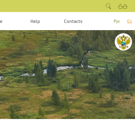
te
Help
Contacts
Рус
En