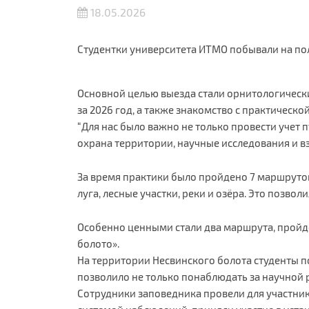
18.05.2026
Студентки университета ИТМО побывали на по
Основной целью выезда стали орнитологически
за 2026 год, а также знакомство с практичес
“Для нас было важно не только провести учет 
охрана территории, научные исследования и в
За время практики было пройдено 7 маршрутов
луга, лесные участки, реки и озёра. Это позв
Особенно ценными стали два маршрута, пройде
болото».
На территории Несвинского болота студенты п
позволило не только понаблюдать за научной р
Сотрудники заповедника провели для участник