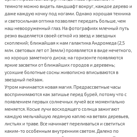
темноте можно видеть ландшафт вокруг, каждое дерево и
даже каждую кочку под ногами. Однако хорошая техника
и светосильная оптика позволяет передать больше, чем
наш невооруженный глаз. На фотографиях млечный путь
резко выделяется своей сеткой из звезд и звездных
скоплений; ближайшая к нам галактика Андромеда (2,5
млн. световых лет от Земли) проявляется в виде нечеткого,
но хорошо заметного диска; на горизонте появляются
яркие засветки от ближайших городов и деревень;
усохшие болотные сосны живописно вписываются в
звездный пейзаж.
Утром начинается новая магия. Предрассветные часы
воспринимаются как затишье перед бурей, потому что с
появлением первых солнечных лучей все моментально
меняется. Косые лучи восходящего солнца зажигают
каждую мельчайшую ледяную каплю на ветвях деревьев,
листьях и траве. Все начинает переливаться и светиться
каким-то особенным внутренним светом. Далеко по