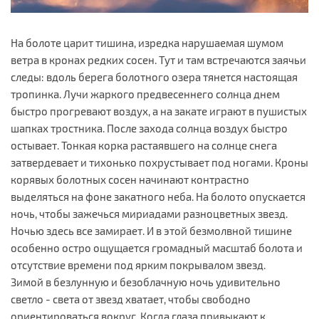
На болоте царит тишина, изредка нарушаемая шумом
ветра в кронах редких сосен. Тут и там встречаются заячьи
следы: вдоль берега болотного озера тянется настоящая
тропинка. Лучи жаркого предвесеннего солнца днем
быстро прогревают воздух, а на закате играют в пушистых
шапках тростника. После захода солнца воздух быстро
остывает. Тонкая корка растаявшего на солнце снега
затвердевает и тихонько похрустывает под ногами. Кроны
корявых болотных сосен начинают контрастно
выделяться на фоне закатного неба. На болото опускается
ночь, чтобы зажечься мириадами разноцветных звезд.
Ночью здесь все замирает. И в этой безмолвной тишине
особенно остро ощущается громадный масштаб болота и
отсутствие времени под ярким покрывалом звезд.
Зимой в безлунную и безоблачную ночь удивительно
светло - света от звезд хватает, чтобы свободно
ориентироваться вокруг. Когда глаза привыкают к