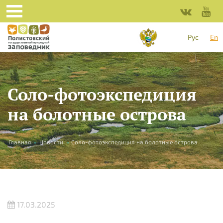
Skip to main content
Рус
En
Соло-фотоэкспедиция
на болотные острова
You are here
Главная
»
Новости
»
Соло-фотоэкспедиция на болотные острова
17.03.2025