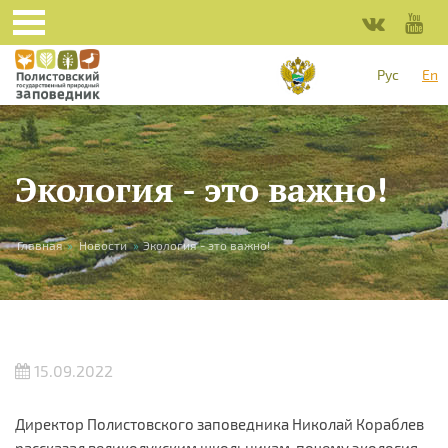
Skip to main content
Рус
En
Экология - это важно!
You are here
Главная
»
Новости
»
Экология - это важно!
15.09.2022
Директор Полистовского заповедника Николай Кораблев