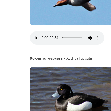
Хохлатая чернеть
–
Aythya fuligula