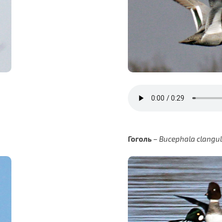
Гоголь
–
Bucephala clangu