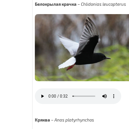
Белокрылая крачка
–
Chlidonias leucopterus
Кряква
–
Anas platyrhynchos