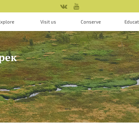
Explore
Visit us
Conserve
Educa
 рек