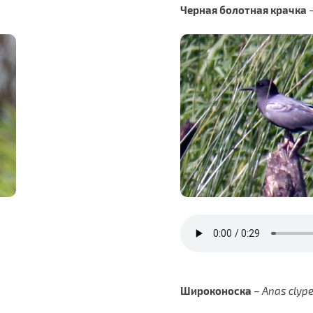
Черная болотная крачка
Широконоска
–
Anas clyp