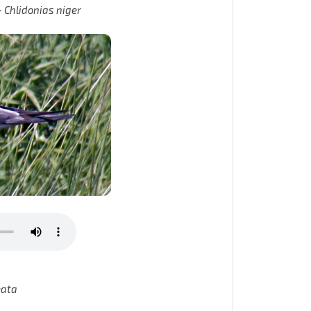
–
Chlidonias niger
eata