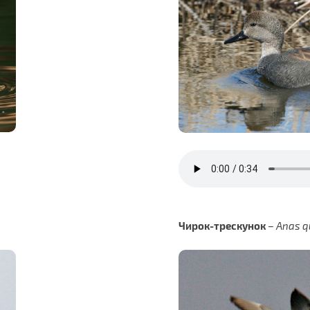
Чирок-трескунок
–
Anas q