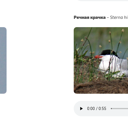
Речная крачка
–
Sterna h