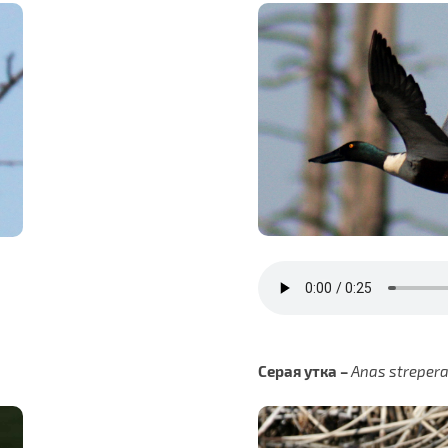
Серая утка
–
Anas streper