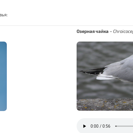
вья:
Озерная чайка
–
Chroicoce