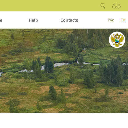
te
Help
Contacts
Рус
En