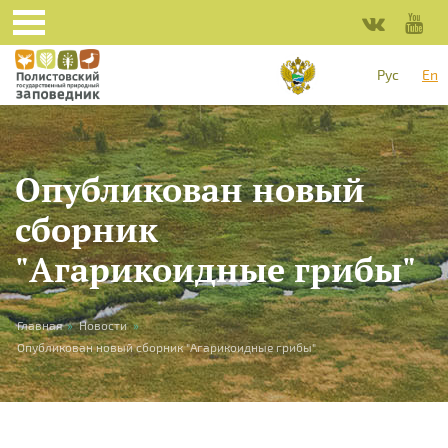
Skip to main content
Рус
En
Опубликован новый
сборник
"Агарикоидные грибы"
You are here
Главная
»
Новости
»
Опубликован новый сборник "Агарикоидные грибы"