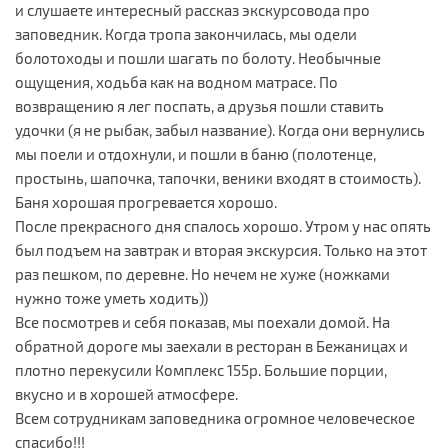
и слушаете интересный рассказ экскурсовода про
заповедник. Когда тропа закончилась, мы одели
болотоходы и пошли шагать по болоту. Необычные
ощущения, ходьба как на водном матрасе. По
возвращению я лег поспать, а друзья пошли ставить
удочки (я не рыбак, забыл название). Когда они вернулись
мы поели и отдохнули, и пошли в баню (полотенце,
простынь, шапочка, тапочки, веники входят в стоимость).
Баня хорошая прогревается хорошо.
После прекрасного дня спалось хорошо. Утром у нас опять
был подъем на завтрак и вторая экскурсия. Только на этот
раз пешком, по деревне. Но нечем не хуже (ножками
нужно тоже уметь ходить))
Все посмотрев и себя показав, мы поехали домой. На
обратной дороге мы заехали в ресторан в Бежаницах и
плотно перекусили Комплекс 155р. Большие порции,
вкусно и в хорошей атмосфере.
Всем сотрудникам заповедника огромное человеческое
спасибо!!!