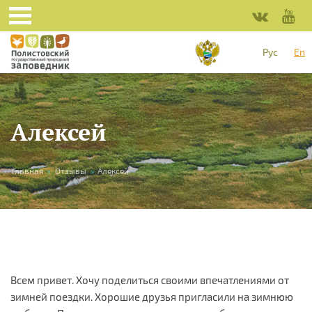
Skip to main content
Рус
En
Алексей
You are here
Главная
»
Отзывы
»
Алексей
Всем привет. Хочу поделиться своими впечатлениями от
зимней поездки. Хорошие друзья пригласили на зимнюю