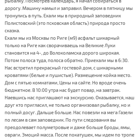
рыбалку. Посмотрев календарь, я начал собираться в
дорогу. Машину намыл и заправил. Вечером в пятницу мы
тронулись в путь. Ехали мы в природный заповедник
Полистовский (это псковская область) природа просто
сказка.
Ехали мы из Москвы по Риге (м9) асфальт шикарный
только на Риге как сворачиваешь на Великие Луки
становится на 4-, до Волоколамска дорого широкая.
Потом полоса туда, полоса обратно. Приехали мы в 6:30.
Нас встретил прекрасный гостевой дом, с шикарными
кроватями (белые и пушистые). Размещение койка место.
Дом с пятью комнатами, Цены на сайте. Но вроде очень
бюджетное. В 10:00 утра нас будет повар, на завтрак.
Наевшись нас приглашают на экскурсию. Оказывается, наш
друг кто пригласил, не только организовал рыбалку, но и
полный досуг. Дальше больше. Нас повезли на мега Газели
по лесам в сам заповедник. По пути следования вы
преодолевает полуметровые и даже больше броды, ямы,
овраги. Эмоций масса. После покатушек, мы идем по тропе