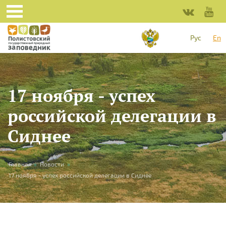
Skip to main content
Рус
En
17 ноября - успех
российской делегации в
Сиднее
You are here
Главная
»
Новости
»
17 ноября - успех российской делегации в Сиднее