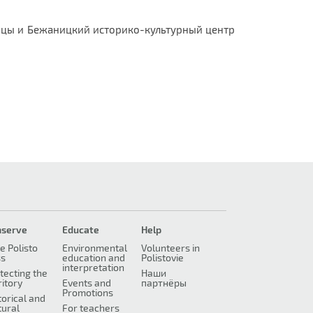
ицы и Бежаницкий историко-культурный центр
nserve
Educate
Help
e Polisto
Environmental
Volunteers in
ss
education and
Polistovie
interpretation
tecting the
Наши
ritory
Events and
партнёры
Promotions
torical and
tural
For teachers