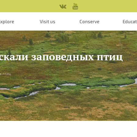
Explore
Visit us
Conserve
Educa
искали заповедных птиц
х птиц