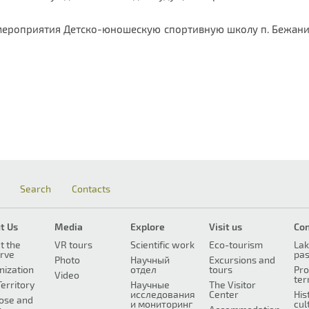
мероприятия Детско-юношескую спортивную школу п. Бежан
Search
Contacts
t Us
Media
Explore
Visit us
Co
t the
VR tours
Scientific work
Eco-tourism
Lak
rve
pa
Photo
Научный
Excursions and
nization
отдел
tours
Pro
Video
ter
erritory
Научные
The Visitor
исследования
Center
His
ose and
и мониторинг
cul