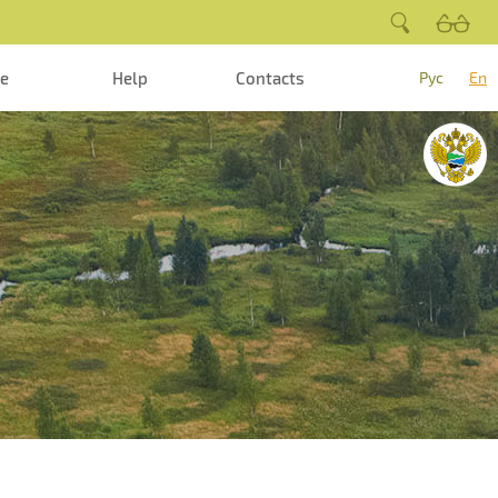
te
Help
Contacts
Рус
En