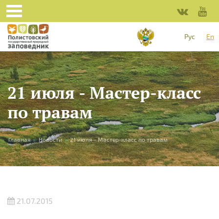
Skip to main content
Рус
En
21 июля - Мастер-класс
по травам
You are here
Главная
»
Новости
»
21 июля - Мастер-класс по травам
21.07.2015