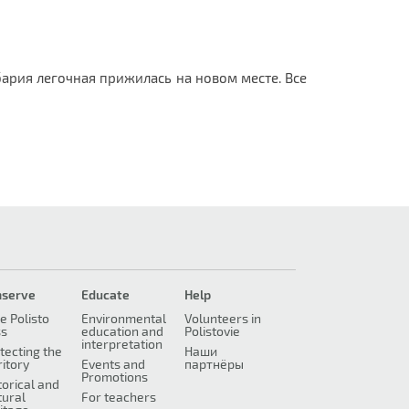
бария легочная прижилась на новом месте. Все
nserve
Educate
Help
e Polisto
Environmental
Volunteers in
ss
education and
Polistovie
interpretation
tecting the
Наши
ritory
Events and
партнёры
Promotions
torical and
tural
For teachers