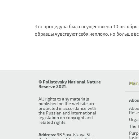
Эта процедура была осуществлена 10 октября 
образцы чувствуют себя неплохо, но больше в
© Polistovsky National Nature
Main
Reserve 2021.
All rights to any materials
Abou
published on the website are
protected in accordance with
Abou
Rese
the Russian and international
legislation on copyright and
Orga
related rights.
The T
Purp
Address
: 9B Sovetskaya St.,
task