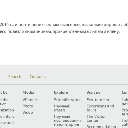
2014 г., и почти через год мы выясняли, насколько хорошо ло
сего повезло лишайникам, прикрепленным к липам и клену.
Search
Contacts
t Us
Media
Explore
Visit us
Co
t the
VR tours
Scientific work
Eco-tourism
Lak
rve
pa
Photo
Научный
Excursions and
nization
отдел
tours
Pro
Video
ter
erritory
Научные
The Visitor
исследования
Center
His
ose and
и мониторинг
cul
s
Accommodation