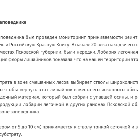
аповеднике
 заповедника был проведен мониторинг приживаемости реин
ную и Российскую Красную Книгу. В начале 20 века находки е
 местах Псковской губернии, были нередки. Лобария легочна
ция флоры лишайников показала, что на нашей территории этот
трата в зоне смешанных лесов выбирает стволы широколистве
го чтобы вернуть этот лишайник в места его исконного оби
дочный материал, который был собран с упавшей осины, и р
тродукции лобарии легочной в других районах Псковской об
 зоне заповедника.
ром от 5 до 10 см) прижимается к стволу тонкой сеточкой и 
субстрату.