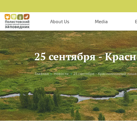
Skip to main content
About Us
Media
25 сентября - Кр
You are here
Главная
»
Новости
»
25 сентября - Краснокнижный лиша