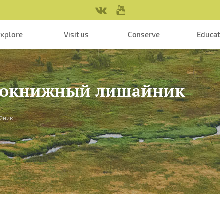
Explore
Visit us
Conserve
Educa
аснокнижный лишайник
йник