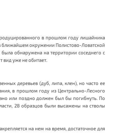
тродуцированного в прошлом году лишайника
го в ближайшем окружении Полистово-Ловатской
я была обнаружена на территории соседнего с
 вид уже не обитает.
нных деревьев (дуб, липа, клен), но часто ее
тания, в прошлом году из Центрально-Лесного
ано или поздно должен был бы погибнуть. По
ласти, 28 образцов были высажены на стволы
закрепляется на нем на время, достаточное для