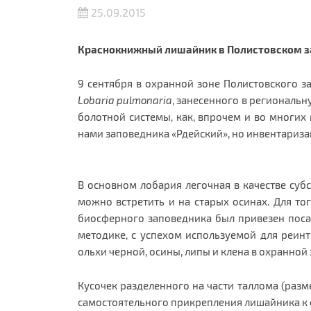
25.09.2015
Краснокнижный лишайник в Полистовском з
9 сентября в охранной зоне Полистовского
Lobaria pulmonaria
, занесенного в региональ
болотной системы, как, впрочем и во многих
нами заповедника «Рдейский», но инвентариза
В основном лобария легочная в качестве субс
можно встретить и на старых осинах. Для то
биосферного заповедника был привезен поса
методике, с успехом используемой для реин
ольхи черной, осины, липы и клена в охранной
Кусочек разделенного на части таллома (разме
самостоятельного прикрепления лишайника к 