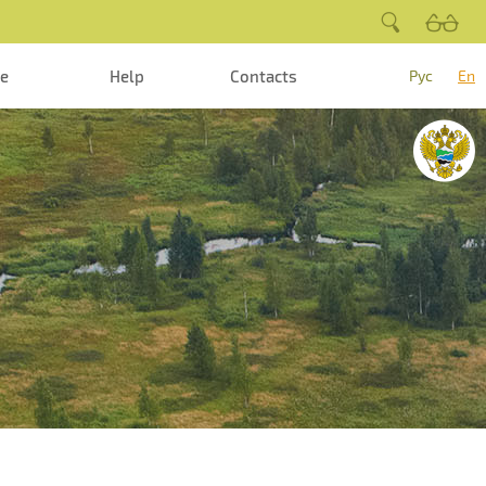
te
Help
Contacts
Рус
En