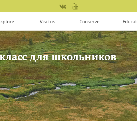
Explore
Visit us
Conserve
Educa
-класс для школьников
ьников