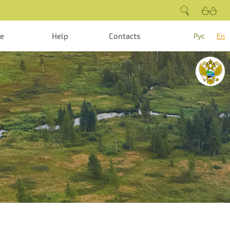
te
Help
Contacts
Рус
En