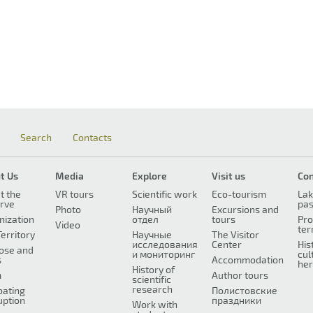
Search
Contacts
t Us
Media
Explore
Visit us
Co
t the
VR tours
Scientific work
Eco-tourism
Lak
rve
pa
Photo
Научный
Excursions and
nization
отдел
tours
Pro
Video
ter
erritory
Научные
The Visitor
исследования
Center
His
ose and
и мониторинг
cul
s
Accommodation
her
History of
m
Author tours
scientific
research
ating
Полистовские
uption
праздники
Work with