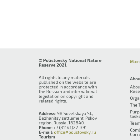
© Polistovsky National Nature
Main
Reserve 2021.
All rights to any materials
Abou
published on the website are
protected in accordance with
Abou
Rese
the Russian and international
legislation on copyright and
Orga
related rights.
The T
Purp
Address
: 9B Sovetskaya St.,
task
Bezhanitsy settlement, Pskov
region, Russia, 182840.
Tea
Phone
: +7 (81141)22-391
Comb
E-mail
:
office@polistovsky.ru
Corr
Tourism