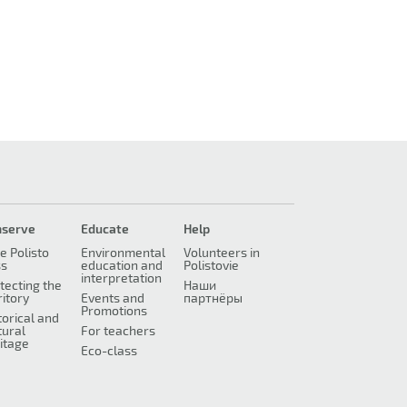
nserve
Educate
Help
e Polisto
Environmental
Volunteers in
ss
education and
Polistovie
interpretation
tecting the
Наши
ritory
Events and
партнёры
Promotions
torical and
tural
For teachers
itage
Eco-class