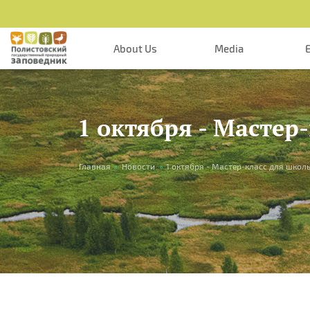
Skip to main content
About Us
Media
1 октября - Мастер
You are here
Главная
»
Новости
»
1 октября - Мастер-класс для школ