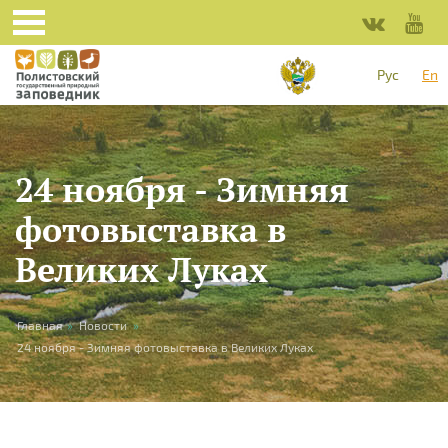
Skip to main content
Рус
En
24 ноября - Зимняя
фотовыставка в
Великих Луках
You are here
Главная
»
Новости
»
24 ноября - Зимняя фотовыставка в Великих Луках