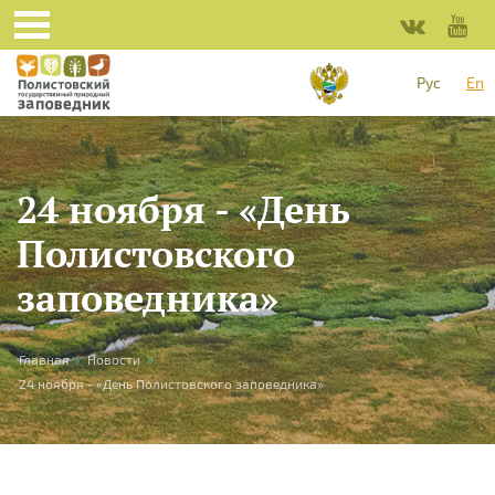
Skip to main content
Рус
En
24 ноября - «День
Полистовского
заповедника»
You are here
Главная
»
Новости
»
24 ноября - «День Полистовского заповедника»