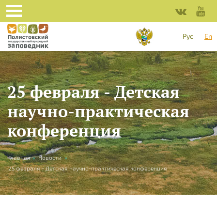
Skip to main content
Рус
En
25 февраля - Детская
научно-практическая
конференция
You are here
Главная
»
Новости
»
25 февраля - Детская научно-практическая конференция