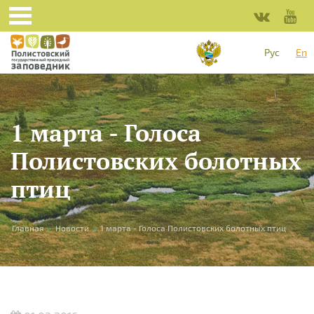
Skip to main content
Рус
En
1 марта - Голоса
Полистовских болотных
птиц
You are here
Главная
»
Новости
»
1 марта - Голоса Полистовских болотных птиц