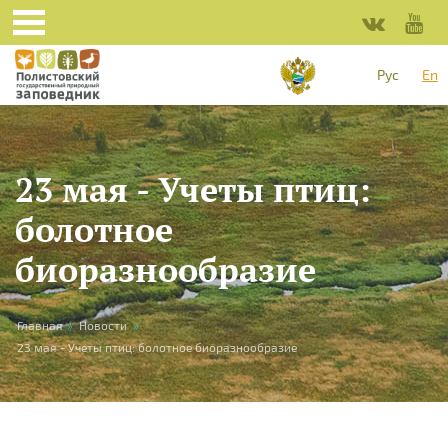
Skip to main content
Рус
En
23 мая - Учеты птиц:
болотное
биоразнообразие
You are here
Главная
»
Новости
»
23 мая - Учеты птиц: болотное биоразнообразие