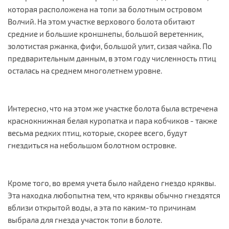
которая расположена на топи за болотным островом
Волчий. На этом участке верхового болота обитают
средние и большие кроншнепы, большой веретенник,
золотистая ржанка, фифи, большой улит, сизая чайка. По
предварительным данным, в этом году численность птиц
осталась на среднем многолетнем уровне.
Интересно, что на этом же участке болота была встречена
краснокнижная белая куропатка и пара кобчиков - также
весьма редких птиц, которые, скорее всего, будут
гнездиться на небольшом болотном островке.
Кроме того, во время учета было найдено гнездо кряквы.
Эта находка любопытна тем, что кряквы обычно гнездятся
вблизи открытой воды, а эта по каким-то причинам
выбрала для гнезда участок топи в болоте.