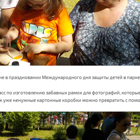
ие в праздновании Международного дня защиты детей в парке
ласс по изготовлению забавных рамок для фотографий, которы
ак уже ненужные картонные коробки можно превратить с помо