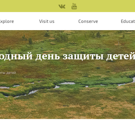
Explore
Visit us
Conserve
Educa
одный день защиты дете
иты детей