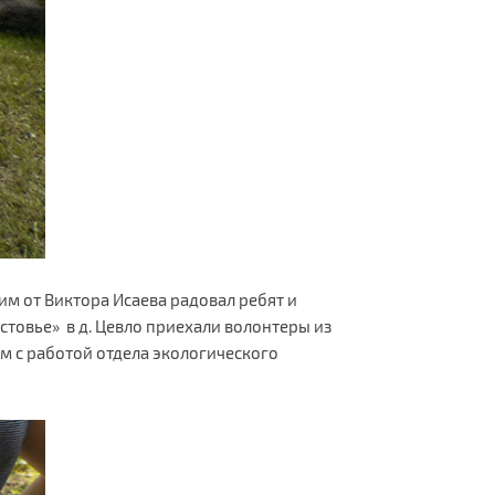
им от Виктора Исаева радовал ребят и
стовье» в д. Цевло приехали волонтеры из
ом с работой отдела экологического