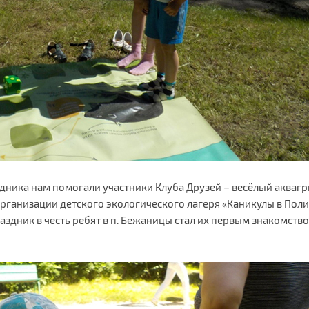
дника нам помогали участники Клуба Друзей – весёлый аквагр
рганизации детского экологического лагеря «Каникулы в Поли
аздник в честь ребят в п. Бежаницы стал их первым знакомств