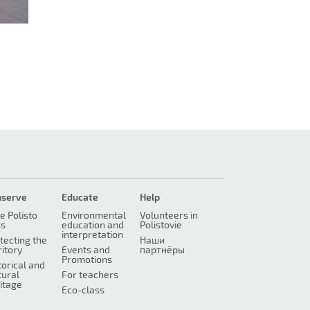
nserve
Educate
Help
e Polisto
Environmental
Volunteers in
ss
education and
Polistovie
interpretation
tecting the
Наши
ritory
Events and
партнёры
Promotions
torical and
tural
For teachers
itage
Eco-class