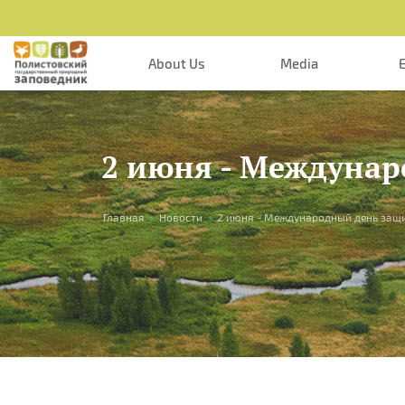
Skip to main content
About Us
Media
2 июня - Междунар
You are here
Главная
»
Новости
»
2 июня - Международный день защ