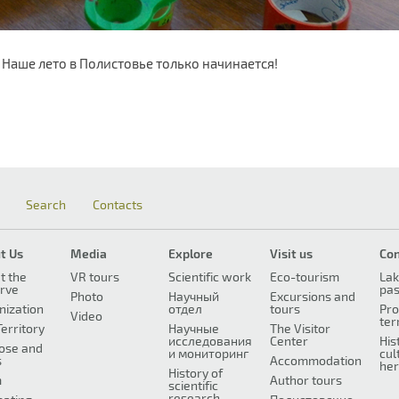
 Наше лето в Полистовье только начинается!
Search
Contacts
t Us
Media
Explore
Visit us
Co
t the
VR tours
Scientific work
Eco-tourism
Lak
rve
pa
Photo
Научный
Excursions and
nization
отдел
tours
Pro
Video
ter
erritory
Научные
The Visitor
исследования
Center
His
ose and
и мониторинг
cul
s
Accommodation
her
History of
m
Author tours
scientific
research