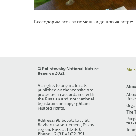
Благодарим всех за помощь и до новых встреч!
© Polistovsky National Nature
Main
Reserve 2021.
All rights to any materials
Abou
published on the website are
protected in accordance with
Abou
Rese
the Russian and international
legislation on copyright and
Orga
related rights.
The T
Purp
Address
: 9B Sovetskaya St.,
task
Bezhanitsy settlement, Pskov
region, Russia, 182840.
Tea
Phone
: +7 (81141)22-391