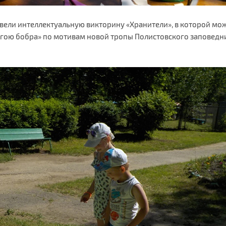
вели интеллектуальную викторину «Хранители», в которой мо
рогою бобра» по мотивам новой тропы Полистовского запове