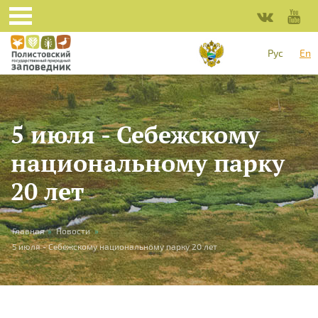
Skip to main content
Рус
En
5 июля - Себежскому
национальному парку
20 лет
You are here
Главная
»
Новости
»
5 июля - Себежскому национальному парку 20 лет