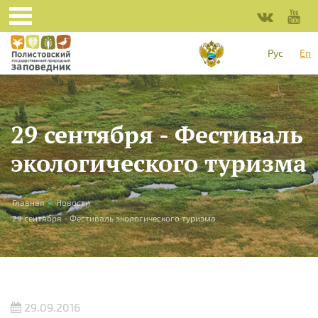
Skip to main content
Рус
En
29 сентября - Фестиваль
экологического туризма
You are here
Главная
»
Новости
»
29 сентября - Фестиваль экологического туризма
29.09.2016